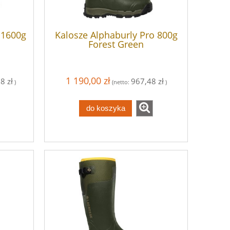
 1600g
Kalosze Alphaburly Pro 800g
Forest Green
1 190,00 zł
8 zł
967,48 zł
)
(netto:
)
do koszyka