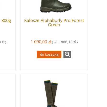
o 800g
Kalosze Alphaburly Pro Forest
Green
1 090,00 zł
 zł
886,18 zł
)
(netto:
)
do koszyka