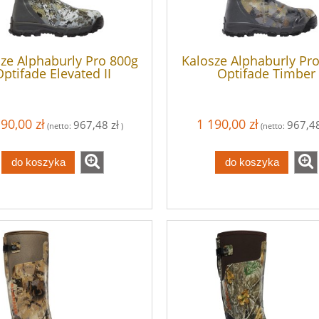
ze Alphaburly Pro 800g
Kalosze Alphaburly Pr
Optifade Elevated II
Optifade Timber
90,00 zł
1 190,00 zł
967,48 zł
967,48
(netto:
)
(netto:
do koszyka
do koszyka