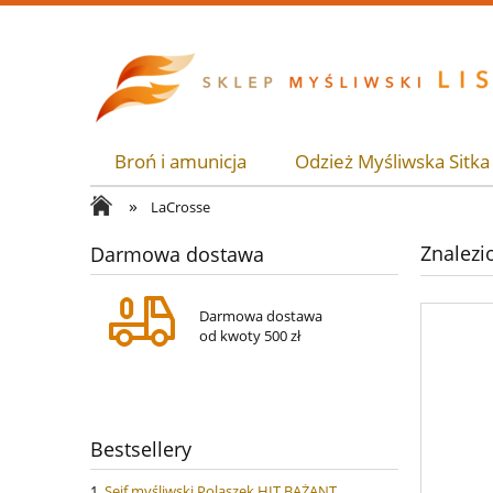
Broń i amunicja
Odzież Myśliwska Sitka
»
LaCrosse
Znalezi
Darmowa dostawa
Darmowa dostawa
od kwoty 500 zł
Bestsellery
Sejf myśliwski Polaszek HIT BAŻANT