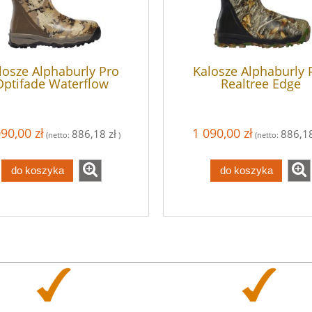
losze Alphaburly Pro
Kalosze Alphaburly 
Optifade Waterflow
Realtree Edge
90,00 zł
1 090,00 zł
886,18 zł
886,18
(netto:
)
(netto:
do koszyka
do koszyka