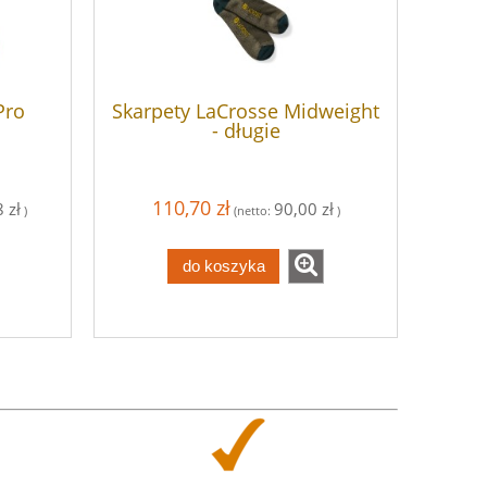
Pro
Skarpety LaCrosse Midweight
- długie
110,70 zł
 zł
90,00 zł
)
(netto:
)
do koszyka