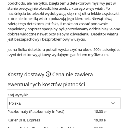
podchodu, ale nie tylko. Dzięki temu detektorowi myśliwy jest w
stanie precyzyjnie określić kierunek, z którego wieje wiatr. Po
naciśnięciu buteleczki wydobywają się z niej ultra-lekkie cząsteczki,
które niesione siłą wiatru pokazują jego kierunek. Niewątpliwą
zaletą tego detektora jest fakt, iż może on zostać ponownie
napełniony poprzez specjalny pył (sprzedawany oddzielnie) Są one
dobrze widoczne nawet przy słabym oświetleniu. Detektor wiatru
jest bezzapachowy i bezproblemowy w użyciu.
Jedna fiolka detektora potrafi wystarczyć na około 500 naciśnięć co
czyni detektor wyjątkowy wydajnym gadżetem myśliwskim.
Koszty dostawy
Cena nie zawiera
ewentualnych kosztów płatności
Kraj wysyłki:
Paczkomaty
(Paczkomaty InPost)
18,00 zł
Kurier DHL Express
19,00 zł