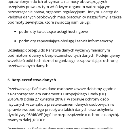
uprawnionym do ich otrzymania na mocy obowiązujących
przepisów prawa, w tym właściwym organom nadzorującym
przestrzeganie prawa, organom regulacyjnym i innym. Dostęp do
Państwa danych osobowych mają pracownicy naszej firmy, a także
podmioty zewnętrze, które świadczą nam usługi:
podmioty świadczące usługi hostingowe
podmioty zapewniające obsługę i serwis informatyczny.
Udzielając dostępu do Państwa danych wyżej wymienionym
podmiotom dbamy o bezpieczeństwo tych danych. Podejmujemy
wszelkie środki techniczne i organizacyjne zapewniające ochronę
przetwarzanych danych.
5. Bezpieczeństwo danych
Przetwarzając Państwa dane osobowe zawsze działamy zgodnie
z Rozporządzeniem Parlamentu Europejskiego i Rady (UE)
2016/679 z dnia 27 kwietnia 2016 r. w sprawie ochrony osób
fizycznych w związku z przetwarzaniem danych osobowych i w
sprawie swobodnego przepływu takich danych oraz uchylenia
dyrektywy 95/46/WE (ogólne rozporządzenie o ochronie danych),
zwanym dalej „RODO”.
Przechowując Państwa dane osobowe podejmujemy wszelkie