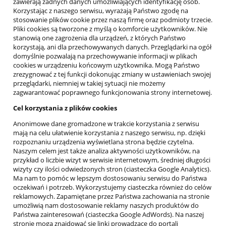
zawierają żadnych danych umożliwiających identyfikację osób.
Korzystając z naszego serwisu, wyrażają Państwo zgodę na
stosowanie plików cookie przez naszą firmę oraz podmioty trzecie.
Pliki cookies są tworzone z myślą o komforcie użytkowników. Nie
stanowią one zagrożenia dla urządzeń, z których Państwo
korzystają, ani dla przechowywanych danych. Przeglądarki na ogół
domyślnie pozwalają na przechowywanie informacji w plikach
cookies w urządzeniu końcowym użytkownika. Mogą Państwo
zrezygnować z tej funkcji dokonując zmiany w ustawieniach swojej
przeglądarki, niemniej w takiej sytuacji nie możemy
zagwarantować poprawnego funkcjonowania strony internetowej.
Cel korzystania z plików cookies
Anonimowe dane gromadzone w trakcie korzystania z serwisu
mają na celu ułatwienie korzystania z naszego serwisu, np. dzięki
rozpoznaniu urządzenia wyświetlana strona będzie czytelna.
Naszym celem jest także analiza aktywności użytkowników, na
przykład o liczbie wizyt w serwisie internetowym, średniej długości
wizyty czy ilości odwiedzonych stron (ciasteczka Google Analytics).
Ma nam to pomóc w lepszym dostosowaniu serwisu do Państwa
oczekiwań i potrzeb. Wykorzystujemy ciasteczka również do celów
reklamowych. Zapamiętane przez Państwa zachowania na stronie
umożliwią nam dostosowanie reklamy naszych produktów do
Państwa zainteresowań (ciasteczka Google AdWords). Na naszej
stronie mogą znajdować się linki prowadzące do portali