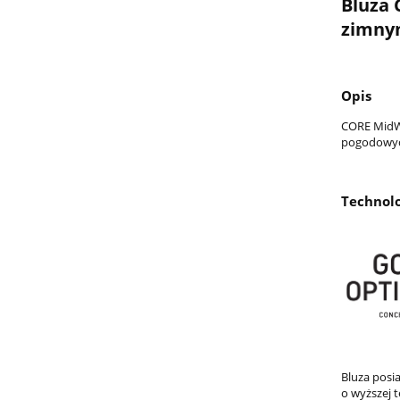
Bluza 
zimny
Opis
CORE MidWe
pogodowych
Technol
Bluza posi
o wyższej 