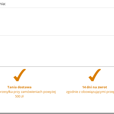
nia:
Tania dostawa
14 dni na zwrot
rzesyłka przy zamówieniach powyżej
zgodnie z obowiązującymi prze
500 zł