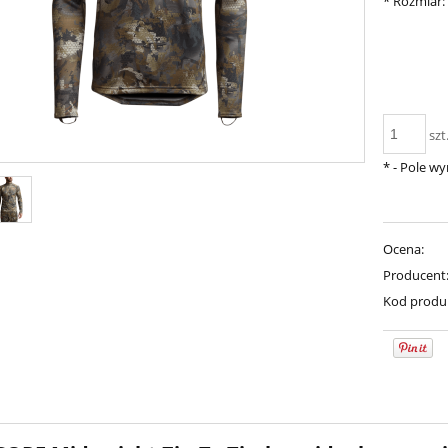
*
Rozmiar:
szt
*
- Pole w
Ocena:
Producent
Kod produ