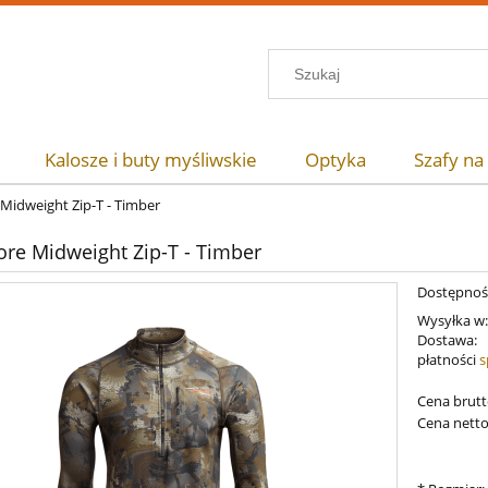
Kalosze i buty myśliwskie
Optyka
Szafy na
 Midweight Zip-T - Timber
ore Midweight Zip-T - Timber
Dostępnoś
Wysyłka w
Dostawa:
płatności
s
Cena brutt
Cena netto