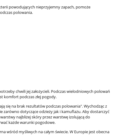
akterii powodujących nieprzyjemny zapach, pomoże
odczas polowania.
trzeby chwili jej założycieli. Podczas wielodniowych polowań
est komfort podczas złej pogody.
dają się na brak rezultatów podczas polowania". Wychodząc z
gie zarówno dotyczące odzieży jak i kamuflażu. Aby dostarczyć
warstwy najbliżej skóry przez warstwę izolującą do
etrwać każde warunki pogodowe.
arna wśród myśliwych na całym świecie. W Europie jest obecna