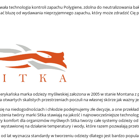
wała technologia kontroli zapachu Polygiene, zdolna do neutralizowania b
ć bluzę od wydawania nieprzyjemnego zapachu, który może zdradzić Cię p
merykańska marka odzieży myśliwskiej założona w 2005 w stanie Montana z po
 otwartych skalistych przestrzeniach poczuli na własnej skórze jak ważny j
 się na niedogodnościach i chłodzie podejmujemy złe decyzje, a one przekła
łożenia twórcy marki Sitka stawiają na jakość i najnowocześniejsze technolo
szy komfort dla organizmów myśliwych Sitka tworzy całe systemy odzieży od 
j wystawionej na działanie temperatury i wody, które razem pozwalają prz
a od lat wyznacza standardy w tworzeniu odzieży dlatego jest bardzo popul