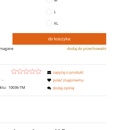
M
L
XL
do koszyka
.
ymagane
dodaj do przechowalni
zapytaj o produkt
:
-
poleć znajomemu
ktu:
10036-TM
dodaj opinię