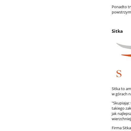
Ponadto tr
powstrzyma
Sitka
Sitka to a
w górach na
"Skupiając
takiego za
jak najlep
wierzchnie
Firma Sitk