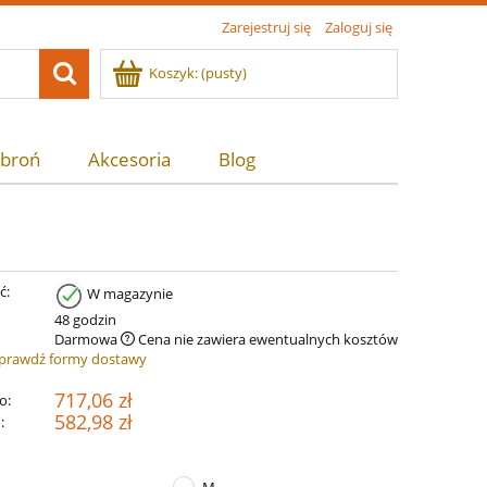
Zarejestruj się
Zaloguj się
Koszyk:
(pusty)
 broń
Akcesoria
Blog
ć:
W magazynie
:
48 godzin
Darmowa
Cena nie zawiera ewentualnych kosztów
prawdź formy dostawy
717,06 zł
o:
582,98 zł
: