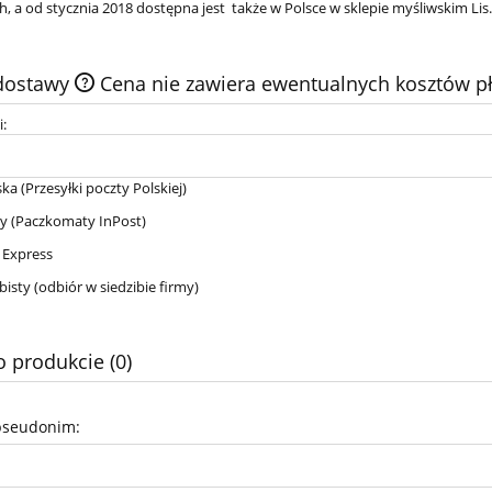
h, a od stycznia 2018 dostępna jest także w Polsce w sklepie myśliwskim Lis.
 dostawy
Cena nie zawiera ewentualnych kosztów pł
i:
ska
(Przesyłki poczty Polskiej)
y
(Paczkomaty InPost)
 Express
bisty
(odbiór w siedzibie firmy)
o produkcie (0)
pseudonim: